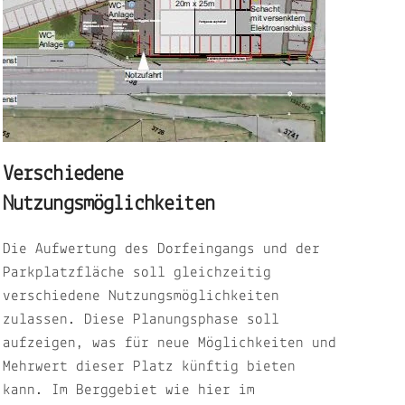
Verschiedene
Zu
Nutzungsmöglichkeiten
Sob
Die Aufwertung des Dorfeingangs und der
Ort
Parkplatzfläche soll gleichzeitig
pos
verschiedene Nutzungsmöglichkeiten
nac
zulassen. Diese Planungsphase soll
Zuk
aufzeigen, was für neue Möglichkeiten und
aus
Mehrwert dieser Platz künftig bieten
err
kann. Im Berggebiet wie hier im
"In