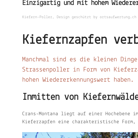
Einzigartig und mit hohem Wiedere
Kiefern-Poller, Design geschützt by ortsaufwertung.ch
Kiefernzapfen ver
Manchmal sind es die kleinen Dinge
Strassenpoller in Form von Kieferz
hohen Wiedererkennungswert haben. 
Inmitten von Kiefernwäld
Crans-Montana liegt auf einer Hochebene i
Kieferzapfen eine charakteristische Form,